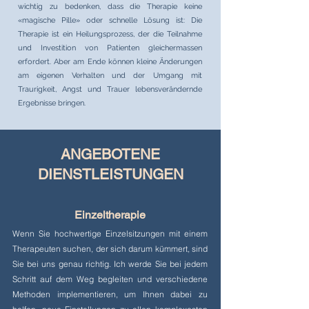
wichtig zu bedenken, dass die Therapie keine
«magische Pille» oder schnelle Lösung ist: Die
Therapie ist ein Heilungsprozess, der die Teilnahme
und Investition von Patienten gleichermassen
erfordert. Aber am Ende können kleine Änderungen
am eigenen Verhalten und der Umgang mit
Traurigkeit, Angst und Trauer lebensverändernde
Ergebnisse bringen.
ANGEBOTENE
DIENSTLEISTUNGEN
Einzeltherapie
Wenn Sie hochwertige Einzelsitzungen mit einem
Therapeuten suchen, der sich darum kümmert, sind
Sie bei uns genau richtig. Ich werde Sie bei jedem
Schritt auf dem Weg begleiten und verschiedene
Methoden implementieren, um Ihnen dabei zu