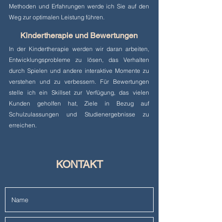
Methoden und Erfahrungen werde ich Sie auf den
Weg zur optimalen Leistung führen.
Kindertherapie und Bewertungen
In der Kindertherapie werden wir daran arbeiten,
Entwicklungsprobleme zu lösen, das Verhalten
durch Spielen und andere interaktive Momente zu
verstehen und zu verbessern. Für Bewertungen
stelle ich ein Skillset zur Verfügung, das vielen
Kunden geholfen hat, Ziele in Bezug auf
Schulzulassungen und Studienergebnisse zu
erreichen.
KONTAKT